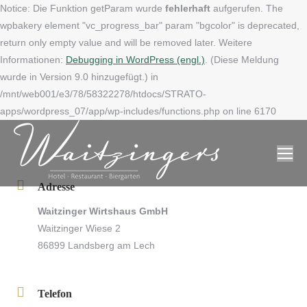
Notice: Die Funktion getParam wurde
fehlerhaft
aufgerufen. The
wpbakery element "vc_progress_bar" param "bgcolor" is deprecated,
return only empty value and will be removed later. Weitere
Informationen:
Debugging in WordPress (engl.)
. (Diese Meldung
wurde in Version 9.0 hinzugefügt.) in
/mnt/web001/e3/78/58322278/htdocs/STRATO-
apps/wordpress_07/app/wp-includes/functions.php on line 6170
Adresse
Waitzinger Wirtshaus GmbH
Waitzinger Wiese 2
86899 Landsberg am Lech
Telefon